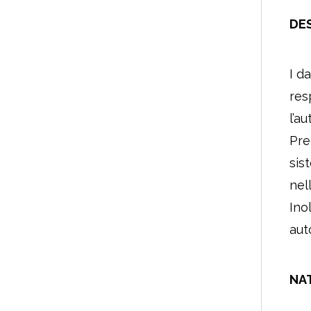
DES
I d
res
l’a
Pre
sis
nel
Ino
aut
NA