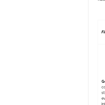
Fi
G
co
st
ev
in