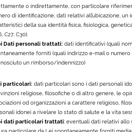
ettamente o indirettamente, con particolare riferimen
ero di identificazione, dati relativi all’ubicazione, un
atteristici della sua identità fisica, fisiologica, geneti
6, C27, C30).
i Dati personali trattati:
dati identificativi (quali n
ntaneamente forniti (quali indirizzo e-mail o numero d
onosciuto un rimborso/indennizzo)
i particolari:
dati particolari sono i dati personali idon
inzioni religiose, filosofiche o di altro genere, le opin
ociazioni od organizzazioni a carattere religioso, filos
sonali idonei a rivelare lo stato di salute e la vita ses
i dati particolari trattati
: eventuali dati relativi all
ura particolare da Lei spontaneamente forniti media