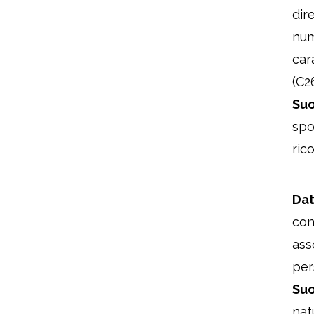
dir
num
car
(C2
Suo
spo
ric
Dat
conv
ass
per
Suo
nat