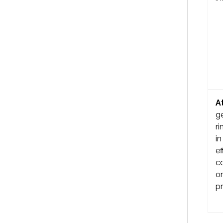
A
ge
ri
in
ef
co
or
pr