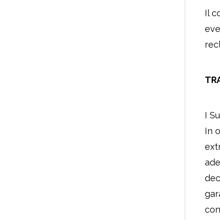
Il 
eve
rec
TRA
I S
In 
ext
ade
dec
gar
con